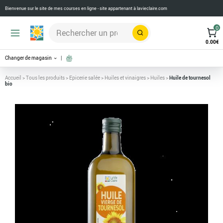
Bienvenue sur le site de mes courses en ligne - site appartenant à
lavieclaire.com
0
Rechercher
0.00
€
Changer de magasin
Accueil
>
Tous les produits
>
Epicerie salée
>
Huiles et vinaigres
>
Huiles
>
Huile de tournesol
bio