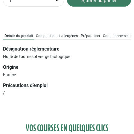
Ajouter au panier
de
Huile
de
tournesol
bio
Détails du produit
Composition et allergènes
Préparation
Conditionnement
Désignation réglementaire
Huile de tournesol vierge biologique
Origine
France
Précautions d’emploi
/
VOS COURSES EN QUELQUES CLICS