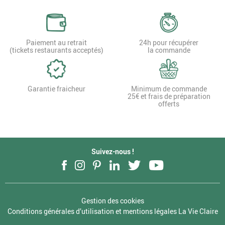
Paiement au retrait
24h pour récupérer
(tickets restaurants acceptés)
la commande
Garantie fraicheur
Minimum de commande
25€ et frais de préparation
offerts
Suivez-nous !
Facebook
Instagram
Pinterest
LinkedIn
Twitter
YouTube
Gestion des cookies
Conditions générales d’utilisation et mentions légales La Vie Claire